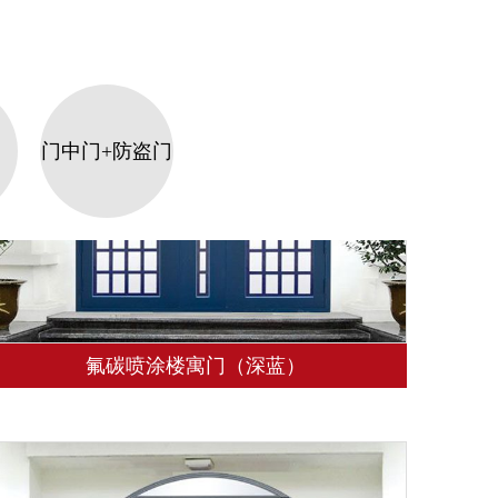
门中门+防盗门
氟碳喷涂楼寓门（深蓝）