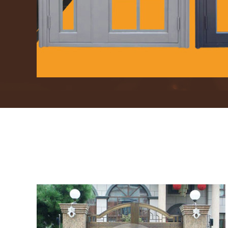
规模庞大的智能恒温储酒罐群
楼寓门