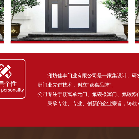
氟碳喷涂楼寓门（浅墨绿）
潍坊佳丰门业有限公司是一家集设计、研发、
洲门业先进技术，创立“欧嘉品牌”。
公司专注于楼寓单元门、氟碳楼寓门、氟碳漆
秉承专注、专业、创新的企业宗旨，铸就专