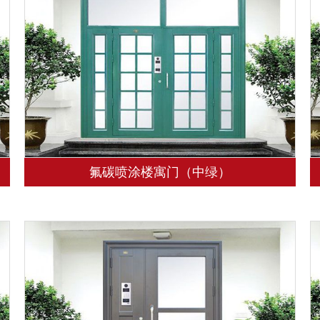
氟碳喷涂楼寓门（中绿）