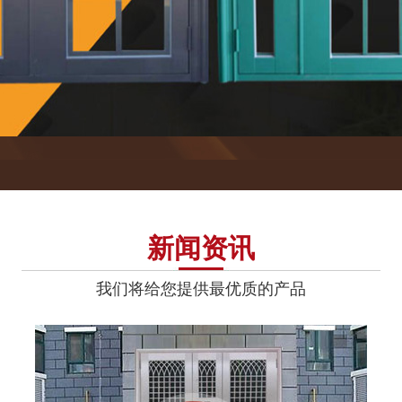
新闻资讯
氟碳喷涂楼寓门（深银灰）
我们将给您提供最优质的产品