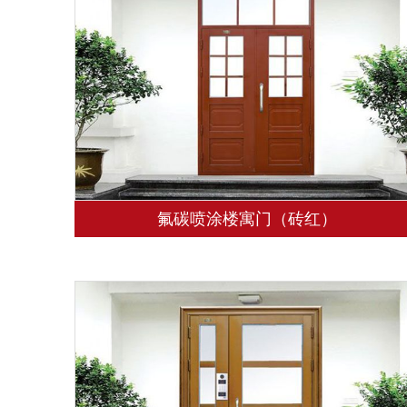
氟碳喷涂楼寓门（砖红）