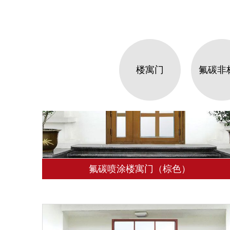
楼寓门
氟碳非
氟碳喷涂楼寓门（棕色）