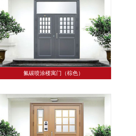
氟碳喷涂楼寓门（棕色）