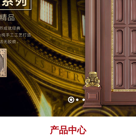
氟碳喷涂楼寓门（深银灰）
产品中心