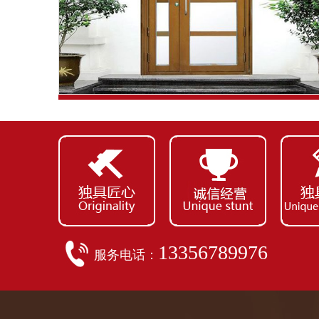
氟碳喷涂楼寓门（棕色）
13356789976
服务电话：