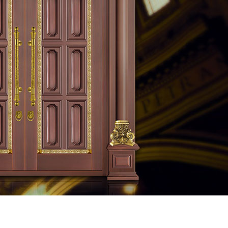
氟碳喷涂楼寓门（中绿）