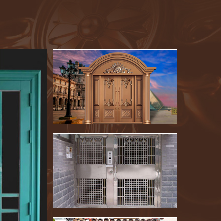
氟碳喷涂楼寓门（浅墨绿）
氟碳喷涂窗（巧克力）