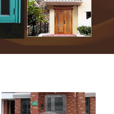
氟碳喷涂楼寓门（中绿）