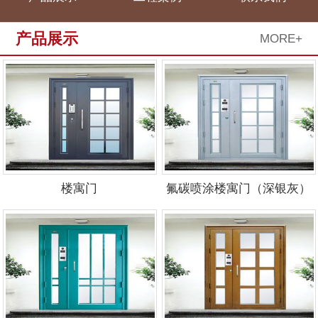
产品展示
MORE+
楼寓门
氟碳喷涂楼寓门（深银灰）